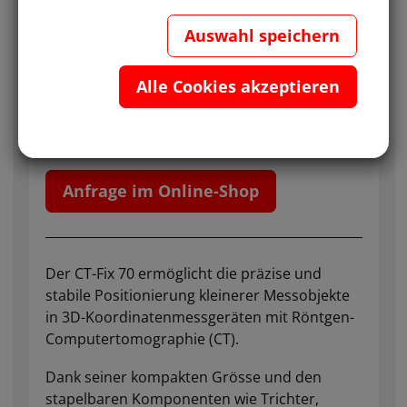
Auswahl speichern
Alle Cookies akzeptieren
Geeignet für:
Präzise Positionierung und Fixierung kleinerer
Messobjekte in 3D-Koordinatenmessgeräten
Anfrage im Online-Shop
Der CT-Fix 70 ermöglicht die präzise und
stabile Positionierung kleinerer Messobjekte
in 3D-Koordinatenmessgeräten mit Röntgen-
Computertomographie (CT).
Dank seiner kompakten Grösse und den
stapelbaren Komponenten wie Trichter,